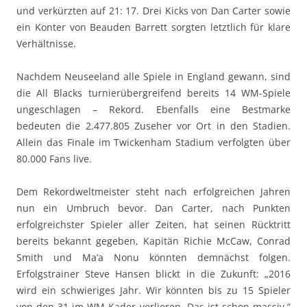
und verkürzten auf 21: 17. Drei Kicks von Dan Carter sowie
ein Konter von Beauden Barrett sorgten letztlich für klare
Verhältnisse.
Nachdem Neuseeland alle Spiele in England gewann, sind
die All Blacks turnierübergreifend bereits 14 WM-Spiele
ungeschlagen – Rekord. Ebenfalls eine Bestmarke
bedeuten die 2.477.805 Zuseher vor Ort in den Stadien.
Allein das Finale im Twickenham Stadium verfolgten über
80.000 Fans live.
Dem Rekordweltmeister steht nach erfolgreichen Jahren
nun ein Umbruch bevor. Dan Carter, nach Punkten
erfolgreichster Spieler aller Zeiten, hat seinen Rücktritt
bereits bekannt gegeben, Kapitän Richie McCaw, Conrad
Smith und Ma’a Nonu könnten demnächst folgen.
Erfolgstrainer Steve Hansen blickt in die Zukunft: „2016
wird ein schwieriges Jahr. Wir könnten bis zu 15 Spieler
von den 31 im WM-Kader verlieren. Das ist schon massiv.“