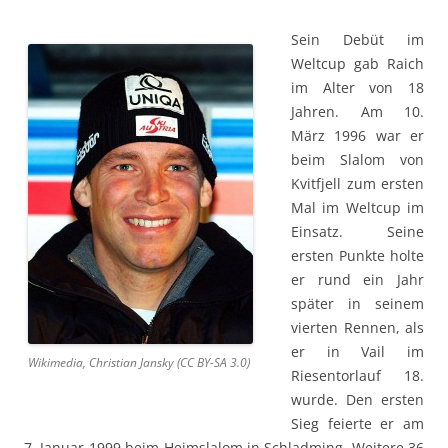
Sein Debüt im
Weltcup gab Raich
im Alter von 18
Jahren. Am 10.
März 1996 war er
beim Slalom von
Kvitfjell zum ersten
Mal im Weltcup im
Einsatz. Seine
ersten Punkte holte
er rund ein Jahr
später in seinem
vierten Rennen, als
er in Vail im
Wikimedia, Christian Jansky (CC BY-SA 3.0)
Riesentorlauf 18.
wurde. Den ersten
Sieg feierte er am
7. Januar 1999 beim Heimslalom in Schladming. Weitere 36