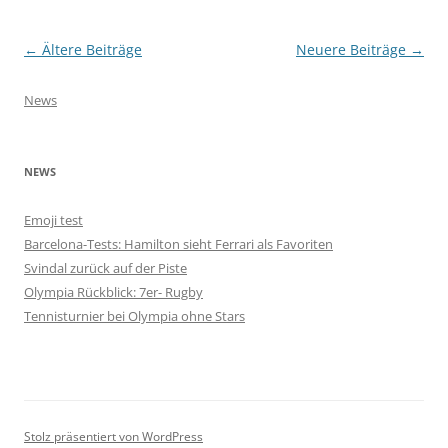
Beitragsnavigation
←
Ältere Beiträge
Neuere Beiträge
→
News
NEWS
Emoji test
Barcelona-Tests: Hamilton sieht Ferrari als Favoriten
Svindal zurück auf der Piste
Olympia Rückblick: 7er- Rugby
Tennisturnier bei Olympia ohne Stars
Stolz präsentiert von WordPress