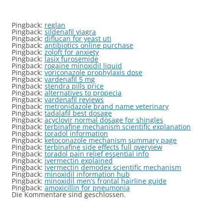
Pingback:
reglan
Pingback:
sildenafil viagra
Pingback:
diflucan for yeast uti
Pingback:
antibiotics online purchase
Pingback:
zoloft for anxiety
Pingback:
lasix furosemide
Pingback:
rogaine minoxidil liquid
Pingback:
voriconazole prophylaxis dose
Pingback:
vardenafil 5 mg
Pingback:
stendra pills price
Pingback:
alternatives to propecia
Pingback:
vardenafil reviews
Pingback:
metronidazole brand name veterinary
Pingback:
tadalafil best dosage
Pingback:
acyclovir normal dosage for shingles
Pingback:
terbinafine mechanism scientific explanation
Pingback:
toradol information
Pingback:
ketoconazole mechanism summary page
Pingback:
terbinafine side effects full overview
Pingback:
toradol pain relief essential info
Pingback:
ivermectin explained
Pingback:
ivermectin demodex scientific mechanism
Pingback:
minoxidil information hub
Pingback:
minoxidil men’s frontal hairline guide
Pingback:
amoxicillin for pneumonia
Die Kommentare sind geschlossen.