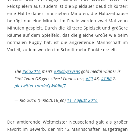
Feldspielern aus, zudem ist die Spieldauer deutlich kürzer:
eine Hälfte dauert nur sieben Minuten, die Halbzeitpause
beträgt nur eine Minute. Im Finale werden zwei Mal zehn
Minuten gespielt. Durch die kürzere Spielzeit und größere
Räume auf dem Spielfeld, das die gleiche Größe wie beim
normalen Rugby hat, ist die angreifende Mannschaft im
Vorteil, zudem werden im Schnitt mehr Punkte erzielt.
The
#Rio2016
men’s
#RugbySevens
gold medal winner is
Fiji!! Team GB gets silver! Final score,
#FIJ
43,
#GBR
7.
pic.twitter.com/nCjWKdIafZ
— Rio 2016 (@Rio2016_en)
11. August 2016
Der amtierende Weltmeister Neuseeland galt als großer
Favorit im Bewerb, der mit 12 Mannschaften ausgetragen