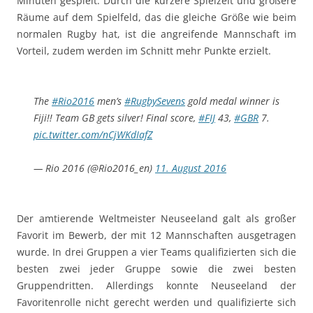
Minuten gespielt. Durch die kürzere Spielzeit und größere
Räume auf dem Spielfeld, das die gleiche Größe wie beim
normalen Rugby hat, ist die angreifende Mannschaft im
Vorteil, zudem werden im Schnitt mehr Punkte erzielt.
The
#Rio2016
men’s
#RugbySevens
gold medal winner is
Fiji!! Team GB gets silver! Final score,
#FIJ
43,
#GBR
7.
pic.twitter.com/nCjWKdIafZ
— Rio 2016 (@Rio2016_en)
11. August 2016
Der amtierende Weltmeister Neuseeland galt als großer
Favorit im Bewerb, der mit 12 Mannschaften ausgetragen
wurde. In drei Gruppen a vier Teams qualifizierten sich die
besten zwei jeder Gruppe sowie die zwei besten
Gruppendritten. Allerdings konnte Neuseeland der
Favoritenrolle nicht gerecht werden und qualifizierte sich