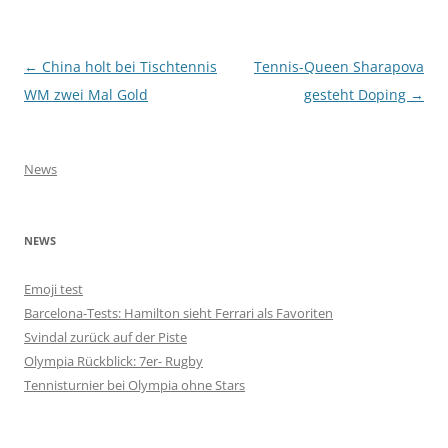
Beitragsnavigation
←
China holt bei Tischtennis
Tennis-Queen Sharapova
WM zwei Mal Gold
gesteht Doping
→
News
NEWS
Emoji test
Barcelona-Tests: Hamilton sieht Ferrari als Favoriten
Svindal zurück auf der Piste
Olympia Rückblick: 7er- Rugby
Tennisturnier bei Olympia ohne Stars