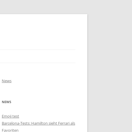
News
NEWS
Emoji test
Barcelona-Tests: Hamilton sieht Ferrari als
Favoriten