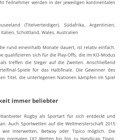
t Teilnehmer werden in der jeweiligen kontinentalen
seeland (Titelverteidiger),
Südafrika, Argentinien,
 Italien, Schottland, Wales, Australien
 rund eineinhalb Monate dauert, ist relativ einfach.
 qualifizieren sich für die Play-Offs, die im KO-Modus
nals treffen die Sieger auf die Zweiten. Anschließend
ertelfinal-Spiele für das Halbfinale. Die Gewinner des
en Titel, die unterlegenen Nationen kämpfen im Spiel
keit immer beliebter
ttanbieter Rugby als Sportart für sich entdeckt und
an. Auch Sportwetten auf die Weltmeisterschaft 2015
wie Interwetten, Betway oder Tipico möglich. Die
von normalen 1X2 Wetten bis hin zu Handicap Tipps.